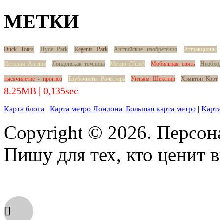
МЕТКИ
Duck Tours
Hyde Park
Regents Park
Английские изобретения
Аттракционы
История Англии
Лондонская темница
Метро (Tube)
Мобильная связь
Необхо
тысячилетие - прогноз
Трубочисты Рочестера
Уильям Шекспир
Хэмптон Корт
8.25MB | 0,135sec
Карта блога
|
Карта метро Лондона
|
Большая карта метро
|
Карта
Copyright © 2026. Персон
Пишу для тех, кто ценит в