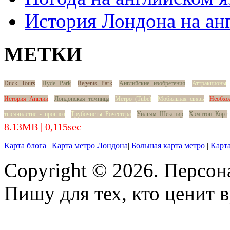
История Лондона на ан
МЕТКИ
Duck Tours
Hyde Park
Regents Park
Английские изобретения
Аттракционы
История Англии
Лондонская темница
Метро (Tube)
Мобильная связь
Необхо
тысячилетие - прогноз
Трубочисты Рочестера
Уильям Шекспир
Хэмптон Корт
8.13MB | 0,115sec
Карта блога
|
Карта метро Лондона
|
Большая карта метро
|
Карта
Copyright © 2026. Персон
Пишу для тех, кто ценит в