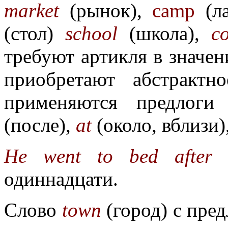
market
(рынок),
camp
(ла
(стол)
school
(школа),
c
требуют артикля в значен
приобретают абстрактн
применяются предлог
(после),
at
(около, вблизи)
He went to bed after e
одиннадцати.
Слово
town
(город) с пред