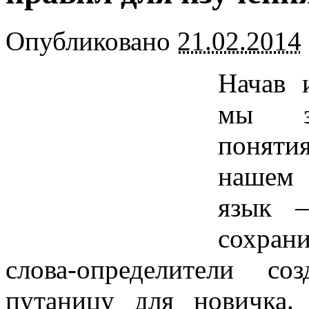
Опубликовано
21.02.2014
Начав 
мы за
поняти
нашем 
язык –
сохран
слова-определители с
путаницу для новичка.