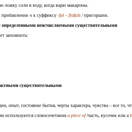
яю ложку соли в воду, когда варю макароны.
 прибавления -s к суффиксу
-ful – fistfuls
/ пригоршни.
 с определенными неисчисляемыми существительными
ет запомнить:
трактными существительными
, опыт, состояние бытия, черты характера, чувства – все то, чт
ыми используются словосочетания
a piece of
/часть, кусочек или a
b