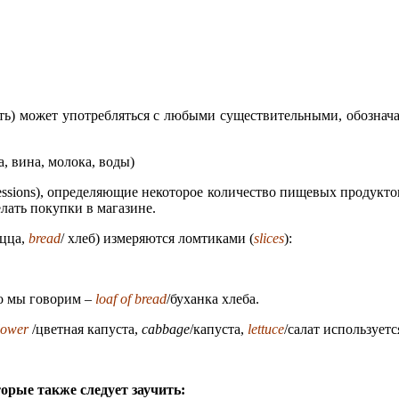
ость) может употребляться с любыми существительными, обозначаю
а, вина, молока, воды)
ressions), определяющие некоторое количество пищевых продуктов
елать покупки в магазине.
цца,
bread
/ хлеб) измеряются ломтиками (
slices
):
то мы говорим –
loaf оf bread
/буханка хлеба.
lower
/цветная капуста,
cabbage
/капуста,
lettuce
/салат использует
орые также следует заучить: