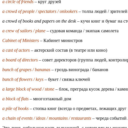
a circle of friends
– круг друзей
a crowd of people / spectators / onlookers
– толпа людей / зрителей 
a crowd of books and papers on the desk
– кучи книг и бумаг на с
a crew of sailors / plane
– судовая команда / экипаж самолета
Cabinet of Ministers
– Кабинет министров
a cast of actors
– актерский состав (в театре или кино)
a board of directors
– совет директоров (группа людей, контрол
bunch of grapes / bananas
– гроздь винограда / бананов
bunch of flowers / keys
– букет / связка ключей
a large block of wood / stone
– блок, преграда кусок дерева / камн
a block of flats
– многоэтажный дом
a pile of books
– стопка книг (всегда о предметах, лежащих друг 
a chain of events / ideas / mountains / restaurants
– череда событий /
Это лишь небольшая часть выражений, с которыми вы можете 