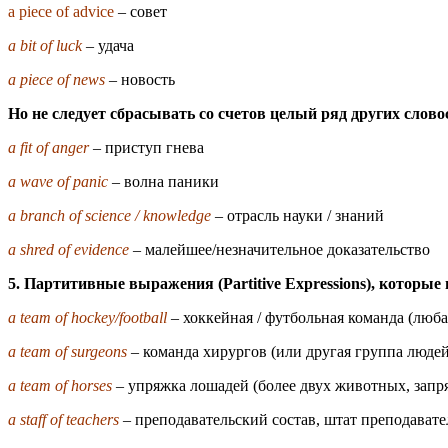
a piece of advice
– совет
a bit of luck
– удача
a piece of news
– новость
Но не следует сбрасывать со счетов целый ряд других слово
a fit of anger
– приступ гнева
a wave of panic
– волна паники
a branch of science / knowledge
– отрасль науки / знаний
a shred of evidence
– малейшее/незначительное доказательство
5. Партитивные выражения (Partitive Expressions), которы
a team of hockey/football
– хоккейная / футбольная команда (люба
a team of surgeons
– команда хирургов (или другая группа люде
a team of horses
– упряжка лошадей (более двух животных, запр
a staff of teachers
– преподавательский состав, штат преподавате