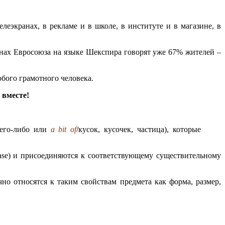
леэкранах, в рекламе и в школе, в институте и в магазине, в
анах Евросоюза на языке Шекспира говорят уже 67% жителей –
бого грамотного человека.
 вместе!
чего-либо или
a bit of
/кусок, кусочек, частица), которые
hrase) и присоединяются к соответствующему существительному
чно относятся к таким свойствам предмета как форма, размер,