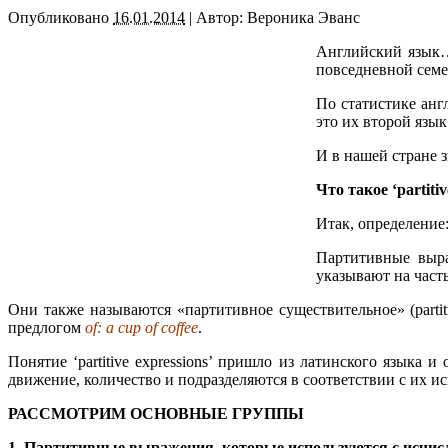
Опубликовано
16.01.2014
|
Автор:
Вероника Эванс
Английский язык… 
повседневной семе
По статистике анг
это их второй язык
И в нашей стране 
Что такое ‘partit
Итак, определение
Партитивные выр
указывают на часть
Они также называются «партитивное существительное» (partit
предлогом
of: a cup of coffee
.
Понятие ‘partitive expressions’ пришло из латинского языка
движение, количество и подразделяются в соответствии с их и
РАССМОТРИМ ОСНОВНЫЕ ГРУППЫ
1. Партитивные выражения, которые используются с исч