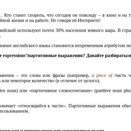
Кто станет спорить, что сегодня он повсюду – в кино и на те
йной жизни и на работе. Не говоря об Интернете!
лийский используют почти 30% населения земного шара. В стр
.
знание английского языка становится непременным атрибутом лю
ive expressions’/партитивные выражения? Давайте разбираться
:
ажения – это слова или фразы (например,
a piece of
/часть 
 или некоторое количество (в отличие от целого).
ive noun) или «партитивное словосочетание» (partitive noun p
 и означает «относящийся к части». Партитивные выражения обы
спользованием.
исляемыми и неисчисляемыми существительными.