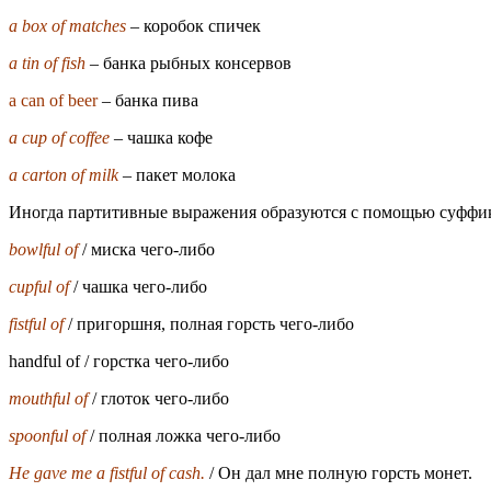
a box of matches
– коробок спичек
a tin of fish
– банка рыбных консервов
a can of beer
– банка пива
a cup of coffee
– чашка кофе
a carton of milk
– пакет молока
Иногда партитивные выражения образуются с помощью суффикса 
bowlful of
/ миска чего-либо
cupful of
/ чашка чего-либо
fistful of
/ пригоршня, полная горсть чего-либо
handful of / горстка чего-либо
mouthful of
/ глоток чего-либо
spoonful of
/ полная ложка чего-либо
He gave me a fistful of cash.
/ Он дал мне полную горсть монет.