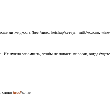
щими жидкость (beer/пиво, ketchup/кетчуп, milk/молоко, wine/
. Их нужно запомнить, чтобы не попасть впросак, когда будете
ся слово
head
/кочан: