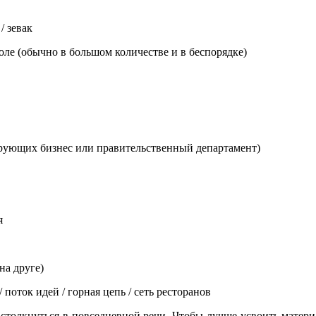
/ зевак
толе (обычно в большом количестве и в беспорядке)
ирующих бизнес или правительственный департамент)
я
на друге)
 поток идей / горная цепь / сеть ресторанов
столкнуться в повседневной речи. Чтобы лучше усвоить материа