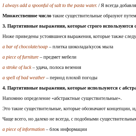
I always add a spoonful of salt to the pasta water.
/ Я всегда добавл
Множественное число
такие существительные образуют путем
3. Партитивные выражения, которые строго используются
Ниже приведены устоявшиеся выражения, которые также следу
a bar of chocolate/soap
– плитка шоколада/кусок мыла
a piece of furniture
– предмет мебели
a stroke of luck
– удача, полоса везения
a spell of bad weather
– период плохой погоды
4. Партитивные выражения, которые используются с абс
Напомню определение «абстрактные существительные».
Это такие существительные, которые обозначают концепции, идеи
Чаще всего, но далеко не всегда, с подобными существительн
a piece of information
– блок информации