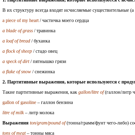
В их структуру всегда входят исчисляемые существительные (a pie
a piece of my heart
/ частичка моего сердца
a blade of grass
/ травинка
a loaf of bread
/ буханка
a flock of sheep
/ стадо овец
a speck of dirt
/ пятнышко грязи
a flake of snow
/ снежинка
2. Партитивные выражения, которые используются с прод
Такие партитивные выражения, как
gallon/litre of
(галлон/литр 
gallon of gasoline
– галлон бензина
litre of milk
– литр молока
Выражения
ton/gram/pound of
(тонна/грамм/фунт чего-либо) со
tons of meat
– тонны мяса